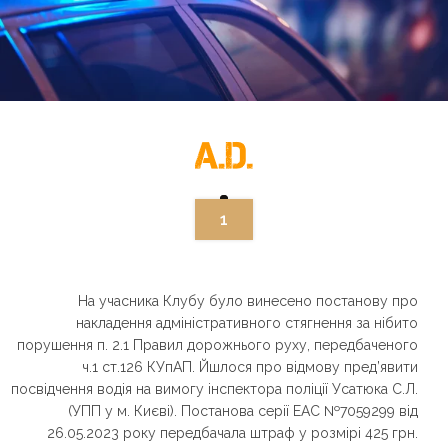
1
На учасника Клубу було винесено постанову про
накладення адміністративного стягнення за нібито
порушення п. 2.1 Правил дорожнього руху, передбаченого
ч.1 ст.126 КУпАП. Йшлося про відмову пред’явити
посвідчення водія на вимогу інспектора поліції Усатюка С.Л.
(УПП у м. Києві). Постанова серії ЕАС №7059299 від
26.05.2023 року передбачала штраф у розмірі 425 грн.