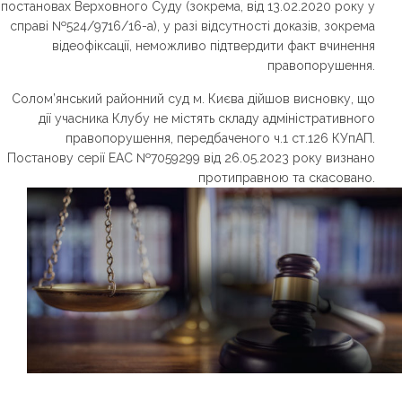
постановах Верховного Суду (зокрема, від 13.02.2020 року у
справі №524/9716/16-а), у разі відсутності доказів, зокрема
відеофіксації, неможливо підтвердити факт вчинення
правопорушення.
Солом’янський районний суд м. Києва дійшов висновку, що
дії учасника Клубу не містять складу адміністративного
правопорушення, передбаченого ч.1 ст.126 КУпАП.
Постанову серії ЕАС №7059299 від 26.05.2023 року визнано
протиправною та скасовано.