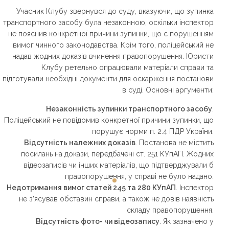
Учасник Клубу звернувся до суду, вказуючи, що зупинка
транспортного засобу була незаконною, оскільки інспектор
не пояснив конкретної причини зупинки, що є порушенням
вимог чинного законодавства. Крім того, поліцейський не
надав жодних доказів вчинення правопорушення. Юристи
Клубу ретельно опрацювали матеріали справи та
підготували необхідні документи для оскарження постанови
в суді. Основні аргументи:
Незаконність зупинки транспортного засобу
.
Поліцейський не повідомив конкретної причини зупинки, що
порушує норми п. 2.4 ПДР України.
Відсутність належних доказів
. Постанова не містить
посилань на докази, передбачені ст. 251 КУпАП. Жодних
відеозаписів чи інших матеріалів, що підтверджували б
правопорушення, у справі не було надано.
Недотримання вимог статей 245 та 280 КУпАП
. Інспектор
не з’ясував обставин справи, а також не довів наявність
складу правопорушення.
Відсутність фото- чи відеозапису
. Як зазначено у