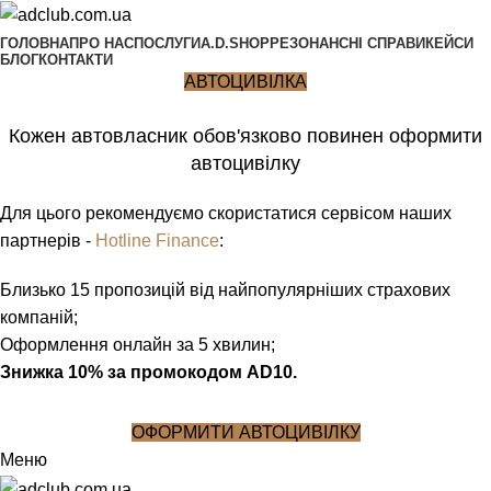
ГОЛОВНА
ПРО НАС
ПОСЛУГИ
A.D.SHOP
РЕЗОНАНСНІ СПРАВИ
КЕЙСИ
БЛОГ
КОНТАКТИ
АВТОЦИВІЛКА
Кожен автовласник обов'язково повинен оформити
автоцивілку
Для цього рекомендуємо скористатися сервісом наших
партнерів -
Hotline Finance
:
Близько 15 пропозицій від найпопулярніших страхових
компаній;
Оформлення онлайн за 5 хвилин;
Знижка 10% за промокодом AD10.
ОФОРМИТИ АВТОЦИВІЛКУ
Меню