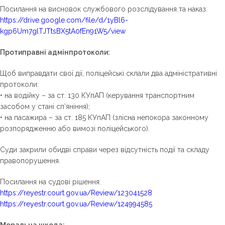
Посилання на висновок службового розслідування та наказ:
https://drive.google.com/file/d/1yBl6-
kgp6Um7glTJTtsBX5tA0fEn91W5/view
Протиправні адмінпротоколи
:
Щоб виправдати свої дії, поліцейські склали два адміністративні
протоколи:
• на водійку – за ст. 130 КУпАП (керування транспортним
засобом у стані сп’яніння);
• на пасажира – за ст. 185 КУпАП (злісна непокора законному
розпорядженню або вимозі поліцейського).
Суди закрили обидві справи через відсутність події та складу
правопорушення.
Посилання на судові рішення:
https://reyestr.court.gov.ua/Review/123041528
https://reyestr.court.gov.ua/Review/124994585
Моральна шкода
: