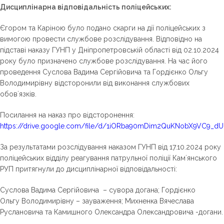
Дисциплінарна відповідальність поліцейських
:
Єгором та Каріною було подано скарги на дії поліцейських з
вимогою провести службове розслідування. Відповідно на
підставі наказу ГУНП у Дніпропетровській області від 02.10.2024
року було призначено службове розслідування. На час його
проведення Суслова Вадима Сергійовича та Гордієнко Ольгу
Володимирівну відсторонили від виконання службових
обовʼязків.
Посилання на наказ про відсторонення:
https://drive.google.com/file/d/1iORba90mDim2QuKNobX9VC9_d
За результатами розслідування наказом ГУНП від 17.10.2024 року
поліцейських відділу реагування патрульної поліції Камʼянського
РУП притягнули до дисциплінарної відповідальності:
Суслова Вадима Сергійовича – сувора догана; Гордієнко
Ольгу Володимирівну – зауваження; Михненка Вячеслава
Руслановича та Камишного Олександра Олександровича -догани.