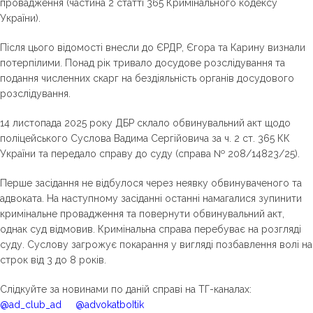
провадження (частина 2 статті 365 Кримінального кодексу
України).
Після цього відомості внесли до ЄРДР, Єгора та Карину визнали
потерпілими. Понад рік тривало досудове розслідування та
подання численних скарг на бездіяльність органів досудового
розслідування.
14 листопада 2025 року ДБР склало обвинувальний акт щодо
поліцейського Суслова Вадима Сергійовича за ч. 2 ст. 365 КК
України та передало справу до суду (справа № 208/14823/25).
Перше засідання не відбулося через неявку обвинуваченого та
адвоката. На наступному засіданні останні намагалися зупинити
кримінальне провадження та повернути обвинувальний акт,
однак суд відмовив. Кримінальна справа перебуває на розгляді
суду. Суслову загрожує покарання у вигляді позбавлення волі на
строк від 3 до 8 років.
Слідкуйте за новинами по даній справі на ТГ-каналах:
@ad_club_ad
@advokatboItik