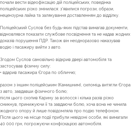
почали вести відеофіксацію дій поліцейських, поведінка
поліцейських різко змінилася: з’явилися погрози, образи,
нецензурна лайка та залякування доставленням до відділку.
Поліцейський Суслов без будь-яких підстав вимагав документи,
відмовлявся показати службове посвідчення та не надав жодних
доказів порушення ПДР. Також він неодноразово наказував
водію і пасажиру вийти з авто.
Згодом Суслов самовільно відкрив двері автомобіля та
застосував фізичну силу:
• вдарив пасажира Єгора по обличчю;
разом з іншим поліцейським (Камишним), силоміць витягли Єгора
з авто, завдавши фізичного болю;
після цього схопив Карину за волосся і кілька разів різко
смикнув, принижуючи її та завдаючи болю, хоча вона не чинила
жодного опору й лише повідомляла про подію телефоном.
Після цього на місце події прибули невідомі особи, які вимагали
40 000 грн, погрожуючи конфіскацією автомобіля.