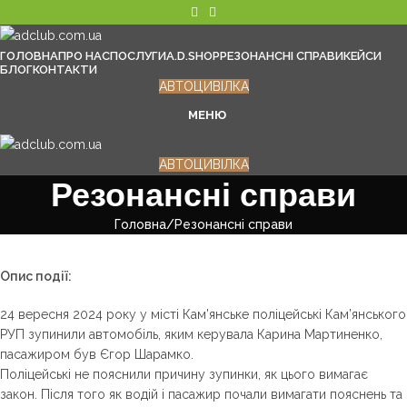
ГОЛОВНА
ПРО НАС
ПОСЛУГИ
A.D.SHOP
РЕЗОНАНСНІ СПРАВИ
КЕЙСИ
БЛОГ
КОНТАКТИ
АВТОЦИВІЛКА
МЕНЮ
АВТОЦИВІЛКА
Резонансні справи
Головна
Резонансні справи
Опис події:
24 вересня 2024 року у місті Кам’янське поліцейські Кам’янського
РУП зупинили автомобіль, яким керувала Карина Мартиненко,
пасажиром був Єгор Шарамко.
Поліцейські не пояснили причину зупинки, як цього вимагає
закон. Після того як водій і пасажир почали вимагати пояснень та