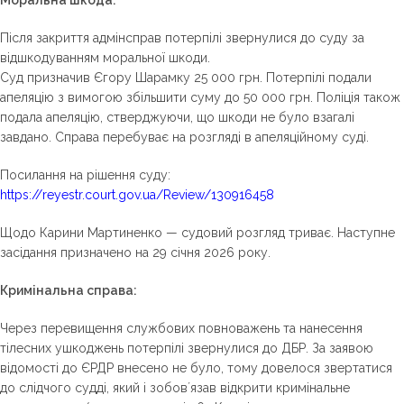
Після закриття адмінсправ потерпілі звернулися до суду за
відшкодуванням моральної шкоди.
Суд призначив Єгору Шарамку 25 000 грн. Потерпілі подали
апеляцію з вимогою збільшити суму до 50 000 грн. Поліція також
подала апеляцію, стверджуючи, що шкоди не було взагалі
завдано. Справа перебуває на розгляді в апеляційному суді.
Посилання на рішення суду:
https://reyestr.court.gov.ua/Review/130916458
Щодо Карини Мартиненко — судовий розгляд триває. Наступне
засідання призначено на 29 січня 2026 року.
Кримінальна справа
:
Через перевищення службових повноважень та нанесення
тілесних ушкоджень потерпілі звернулися до ДБР. За заявою
відомості до ЄРДР внесено не було, тому довелося звертатися
до слідчого судді, який і зобовʼязав відкрити кримінальне