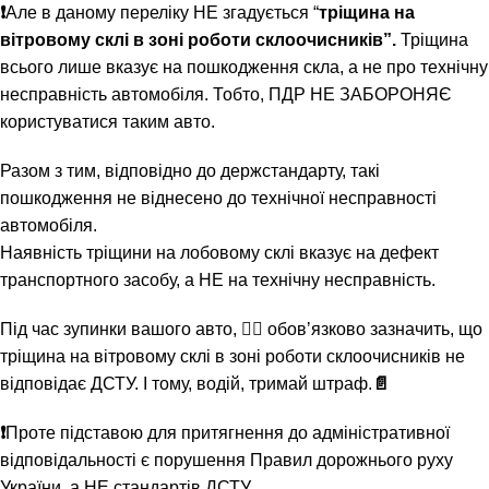
❗️
Але в даному переліку НЕ згадується “
тріщина на
вітровому склі в зоні роботи склоочисників”.
Тріщина
всього лише вказує на пошкодження скла, а не про технічну
несправність автомобіля. Тобто, ПДР НЕ ЗАБОРОНЯЄ
користуватися таким авто.
Разом з тим, відповідно до держстандарту, такі
пошкодження не віднесено до технічної несправності
автомобіля.
Наявність тріщини на лобовому склі вказує на дефект
транспортного засобу, а НЕ на технічну несправність.
Під час зупинки вашого авто,
👮‍♂️
обовʼязково зазначить, що
тріщина на вітровому склі в зоні роботи склоочисників не
відповідає ДСТУ. І тому, водій, тримай штраф.
📄
❗️
Проте підставою для притягнення до адміністративної
відповідальності є порушення Правил дорожнього руху
України, а НЕ стандартів ДСТУ.