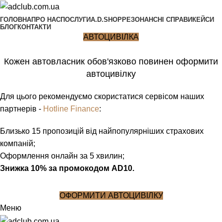
ГОЛОВНА
ПРО НАС
ПОСЛУГИ
A.D.SHOP
РЕЗОНАНСНІ СПРАВИ
КЕЙСИ
БЛОГ
КОНТАКТИ
АВТОЦИВІЛКА
Кожен автовласник обов'язково повинен оформити
автоцивілку
Для цього рекомендуємо скористатися сервісом наших
партнерів -
Hotline Finance
:
Близько 15 пропозицій від найпопулярніших страхових
компаній;
Оформлення онлайн за 5 хвилин;
Знижка 10% за промокодом AD10.
ОФОРМИТИ АВТОЦИВІЛКУ
Меню