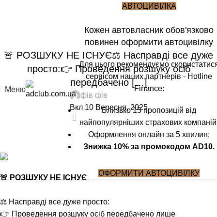
Блог
АВТОЦИВІЛКА
Кожен автовласник обов'язково
Головна
Блог
повинен оформити автоцивілку
БЛОГ
🚨 РОЗШУКУ НЕ ІСНУЄ⚖️ Насправді все дуже
Для цього рекомендуємо скористатис
просто:👉 Проведення розшуку осіб
сервісом наших партнерів - Hotline
передбачено […]
Finance:
Меню
фів фів
Вкл 10 Вересня, 2025
Близько 15 пропозицій від
0
найпопулярніших страхових компаній
Оформлення онлайн за 5 хвилин;
Знижка 10% за промокодом AD10.
ОФОРМИТИ АВТОЦИВІЛКУ
🚨 РОЗШУКУ НЕ ІСНУЄ
⚖️ Насправді все дуже просто:
👉 Проведення розшуку осіб передбачено лише