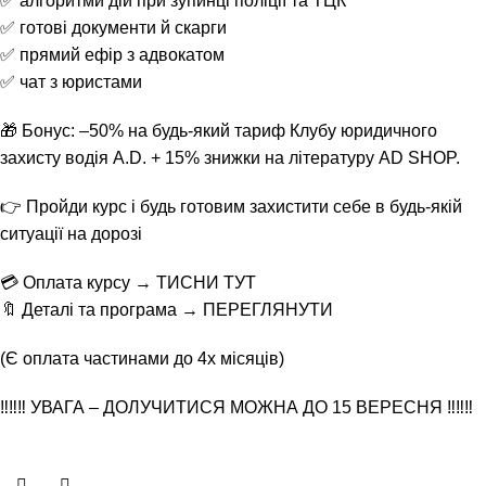
✅ алгоритми дій при зупинці поліції та ТЦК
✅ готові документи й скарги
✅ прямий ефір з адвокатом
✅ чат з юристами
🎁 Бонус: –50% на будь-який тариф Клубу юридичного
захисту водія A.D. + 15% знижки на літературу AD SHOP.
👉 Пройди курс і будь готовим захистити себе в будь-якій
ситуації на дорозі
💳 Оплата курсу →
ТИСНИ ТУТ
🔖 Деталі та програма →
ПЕРЕГЛЯНУТИ
(Є оплата частинами до 4х місяців)
‼️‼️‼️ УВАГА – ДОЛУЧИТИСЯ МОЖНА ДО 15 ВЕРЕСНЯ ‼️‼️‼️