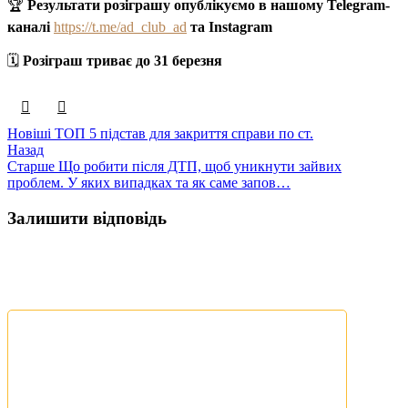
🏆
Результати розіграшу опублікуємо в нашому Telegram-
каналі
https://t.me/ad_club_ad
та Instagram
🗓
Розіграш триває до 31 березня
Новіші
ТОП 5 підстав для закриття справи по ст.
Назад
Старше
Що робити після ДТП, щоб уникнути зайвих
проблем. У яких випадках та як саме запов…
Залишити відповідь
Ваша e-mail адреса не оприлюднюватиметься.
Обов’язкові
поля позначені
*
Коментар
*