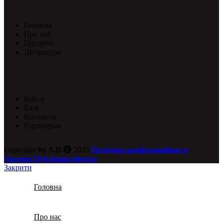
Головна
Про нас
Послуги
Література
Кейси
Блог
Контакти
Партнерам
Copyright
by A.D.
2025
Політика конфіденційності
.
Договір Публічної оферти
Закрити
Головна
Про нас