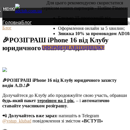
Для цього рекомендуємо скористатися
сервісом наших партнерів - Hotline Finance:
МЕНЮ
Блог
Близько 15 пропозицій від
Головна
Блог
найпопулярніших страхових компаній
Блог
Оформлення онлайн за 5 хвилин;
Знижка 10% за промокодом AD10
🎉РОЗІГРАШ iPhone 16 від Клубу
юридичного захисту водія A.D.!
ОФОРМИТИ АВТОЦИВІЛКУ
🎉РОЗІГРАШ iPhone 16 від Клубу юридичного захисту
водія A.D.!🎉
Долучайтеся до Клубу або продовжуйте свою участь, обравши
будь-який пакет
терміном на 1 рік
, – і
автоматично
ставайте учасником розіграшу
.
📲
Долучайтесь вже зараз:
напишіть в Telegram
@vstup_klubad
повідомлення зі змістом
«ВСТУП»