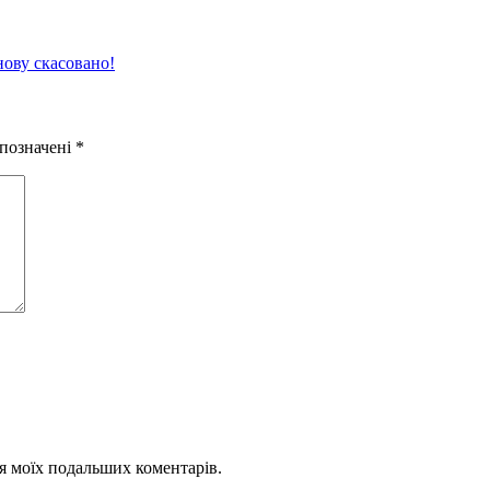
нову скасовано!
 позначені
*
для моїх подальших коментарів.