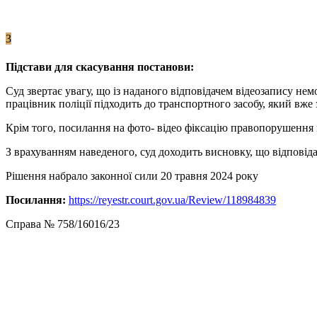
3
Підстави для скасування постанови:
Суд звертає увагу, що із наданого відповідачем відеозапису н
працівник поліції підходить до транспортного засобу, який вже
Крім того, посилання на фото- відео фіксацію правопорушення 
З врахуванням наведеного, суд доходить висновку, що відпов
Рішення набрало законної сили 20 травня 2024 року
Посилання:
https://reyestr.court.gov.ua/Review/118984839
Справа № 758/16016/23