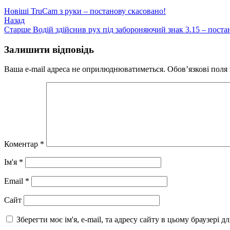
Новіші
TruCam з руки – постанову скасовано!
Назад
Старше
Водій здійснив рух під забороняючий знак 3.15 – поста
Залишити відповідь
Ваша e-mail адреса не оприлюднюватиметься.
Обов’язкові поля
Коментар
*
Ім'я
*
Email
*
Сайт
Зберегти моє ім'я, e-mail, та адресу сайту в цьому браузері 