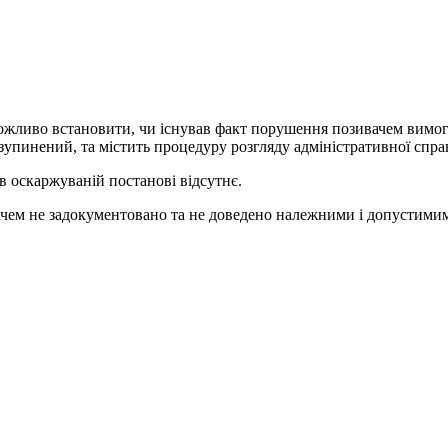
еможливо встановити, чи існував факт порушення позивачем вимог 
 зупинений, та містить процедуру розгляду адміністративної спр
в оскаржуваній постанові відсутнє.
ідачем не задокументовано та не доведено належними і допустим