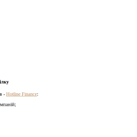
ілку
в -
Hotline Finance
:
омпаній;