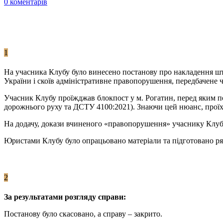
0
коментарів
1
На учасника Клубу було винесено постанову про накладення шт
України і скоїв адміністративне правопорушення, передбачене 
Учасник Клубу проїжджав блокпост у м. Рогатин, перед яким п
дорожнього руху та ДСТУ 4100:2021). Знаючи цей нюанс, проїха
На додачу, докази вчиненого «правопорушення» учаснику Клубу
Юристами Клубу було опрацьовано матеріали та підготовано ря
2
За результатами розгляду справи:
Постанову було скасовано, а справу – закрито.