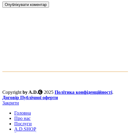
Клуб юридичного захисту
водія
Copyright
by A.D.
2025
Політика конфіденційності
.
Договір Публічної оферти
Закрити
Головна
Про нас
Послуги
A.D.SHOP