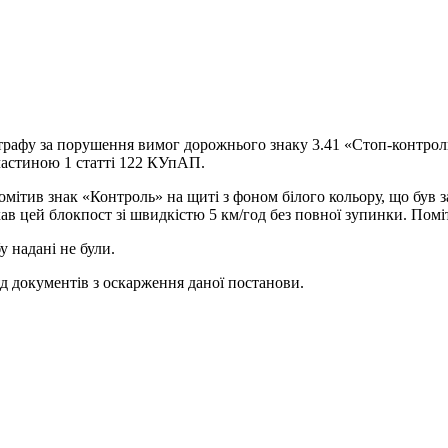
рафу за порушення вимог дорожнього знаку 3.41 «Стоп-контроль
частиною 1 статті 122 КУпАП.
омітив знак «Контроль» на щиті з фоном білого кольору, що був
в цей блокпост зі швидкістю 5 км/год без повної зупинки. Поміт
 надані не були.
д документів з оскарження даної постанови.