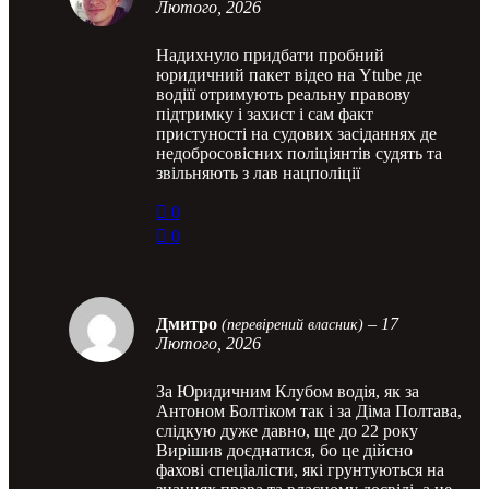
Лютого, 2026
Надихнуло придбати пробний
юридичний пакет відео на Ytube де
водіїї отримують реальну правову
підтримку і захист і сам факт
пристуності на судових засіданнях де
недобросовісних поліціянтів судять та
звільняють з лав нацполіції
0
0
Дмитро
–
17
(перевірений власник)
Лютого, 2026
За Юридичним Клубом водія, як за
Антоном Болтіком так і за Діма Полтава,
слідкую дуже давно, ще до 22 року
Вирішив доєднатися, бо це дійсно
фахові спеціалісти, які грунтуються на