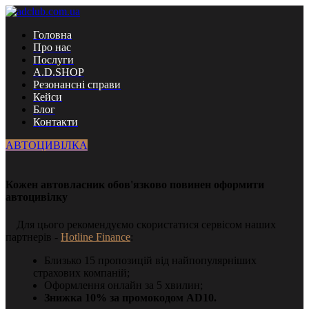
Головна
Про нас
Послуги
A.D.SHOP
Резонансні справи
Кейси
Блог
Контакти
АВТОЦИВІЛКА
Кожен автовласник обов'язково повинен оформити
автоцивілку
Для цього рекомендуємо скористатися сервісом наших
партнерів -
Hotline Finance
:
Близько 15 пропозицій від найпопулярніших
страхових компаній;
Оформлення онлайн за 5 хвилин;
Знижка 10% за промокодом AD10.