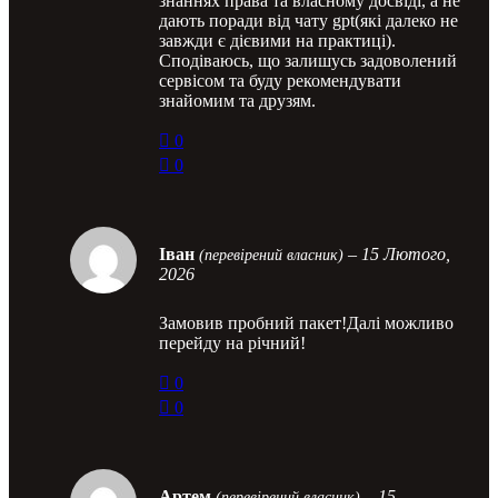
знаннях права та власному досвіді, а не
дають поради від чату gpt(які далеко не
завжди є дієвими на практиці).
Сподіваюсь, що залишусь задоволений
сервісом та буду рекомендувати
знайомим та друзям.
0
0
Іван
–
15 Лютого,
(перевірений власник)
2026
Замовив пробний пакет!Далі можливо
перейду на річний!
0
0
Артем
–
15
(перевірений власник)