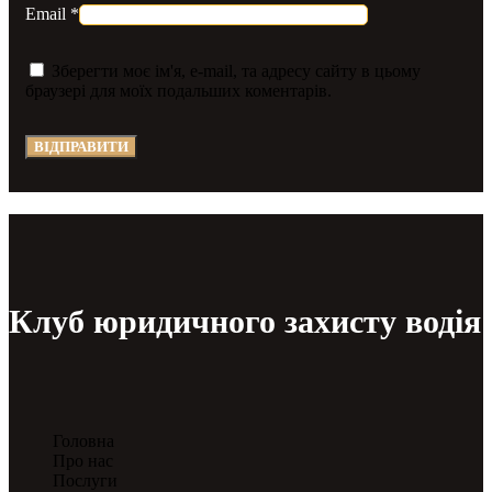
Email
*
Зберегти моє ім'я, e-mail, та адресу сайту в цьому
браузері для моїх подальших коментарів.
Клуб юридичного захисту водія
Головна
Про нас
Послуги