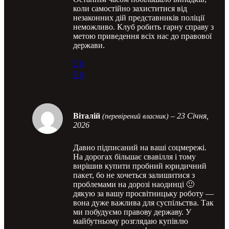
коли самостійно захиститися від
незаконних дій представників поліції
неможливо. Клуб робить гарну справу з
метою приведення всіх нас до правової
держави.
0
0
Віталій
–
23 Січня,
(перевірений власник)
2026
Давно підписаний на ваші соцмережі.
На дорогах більшає свавілля і тому
вирішив купити пробний юридичний
пакет, бо не хочеться залишитися з
проблемами на дорозі наодинці 🙂
дякую за вашу просвітницьку роботу —
вона дуже важлива для суспільства. Так
ми побудуємо правову державу. У
майбутньому розглядаю купівлю