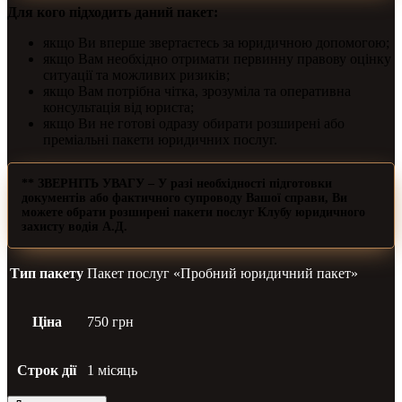
Для кого підходить даний пакет:
якщо Ви вперше звертаєтесь за юридичною допомогою;
якщо Вам необхідно отримати первинну правову оцінку
ситуації та можливих ризиків;
якщо Вам потрібна чітка, зрозуміла та оперативна
консультація від юриста;
якщо Ви не готові одразу обирати розширені або
преміальні пакети юридичних послуг.
** ЗВЕРНІТЬ УВАГУ
– У разі необхідності підготовки
документів або фактичного супроводу Вашої справи, Ви
можете обрати розширені пакети послуг Клубу юридичного
захисту водія А.Д.
Тип пакету
Пакет послуг «Пробний юридичний пакет»
Ціна
750 грн
Строк дії
1 місяць