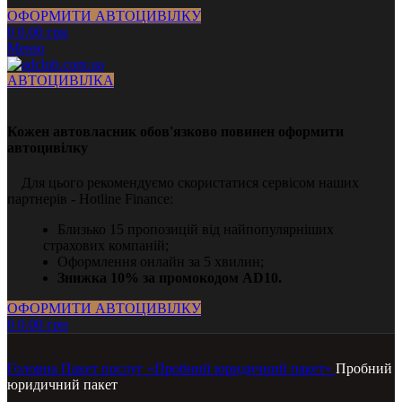
ОФОРМИТИ АВТОЦИВІЛКУ
0
0.00
грн
Меню
АВТОЦИВІЛКА
Кожен автовласник обов'язково повинен оформити
автоцивілку
Для цього рекомендуємо скористатися сервісом наших
партнерів - Hotline Finance:
Близько 15 пропозицій від найпопулярніших
страхових компаній;
Оформлення онлайн за 5 хвилин;
Знижка 10% за промокодом AD10.
ОФОРМИТИ АВТОЦИВІЛКУ
0
0.00
грн
Головна
Пакет послуг «Пробний юридичний пакет»
Пробний
юридичний пакет