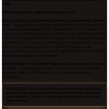
ТЦК.
Консультаційний супровід включає в себе:
Консультації в телефонному режимі за допомогою Гарячої
лінії
– можливість отримання оперативного консультаційного
супроводу від фахівців Клубу юридичного захисту водія А.Д.
з будь-яких питань військового обліку і мобілізації, діяльності
ТЦК та СП, діяльності Національної поліції, Укртрансбезпеки,
настання ДТП, а також положень Правил дорожнього руху, у
тому числі у випадках зупинки транспортного засобу
працівниками поліції (час роботи гарячої лінії: з 8:00 до 20:00
щодня без вихідних та святкових).
Консультації в текстовому форматі за допомогою Telegram
та Viber
– надання юридичних консультацій у письмовому
форматі з 9:00 до 18:00 кожного дня, крім вихідних та
святкових.
* ВАЖЛИВО
– Пакет передбачає виключно консультаційний
формат та
не включає
документальний супровід, підготовку
заяв, звернень, запитів, а також представництво в судах чи
інших органах.