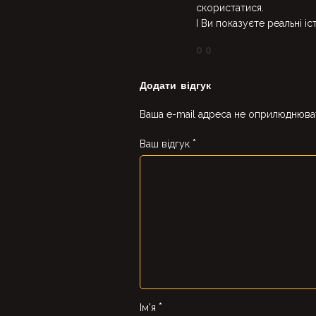
скористатися.
І Ви показуєте реальні іс
0
0
Додати відгук
Ваша e-mail адреса не оприлюднюва
*
Ваш відгук
*
Ім'я