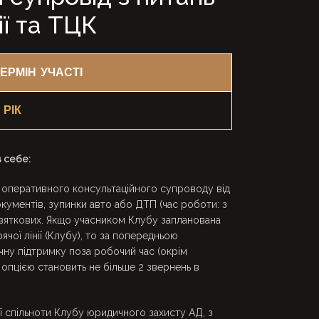
ії та ТЦК
ЕРМІН УЧАСТІ
 РІК
 себе:
оперативного консультаційного супроводу від
окументів, зупинки авто або ДТП (час роботи: з
 святкових. Якщо учасником Клубу запланована
чої лінії (Клубу), то за попередньою
у підтримку поза робочий час (окрім
ю опцією становить не більше 2 звернень в
ї спільноти Клубу юридичного захисту АД, з