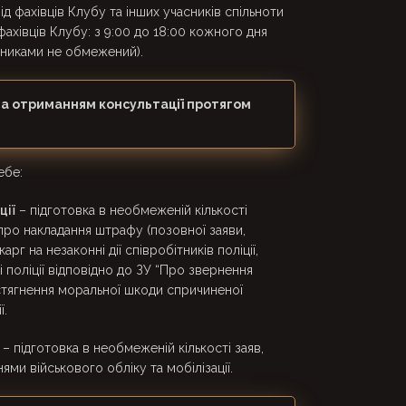
д фахівців Клубу та інших учасників спільноти
 фахівців Клубу: з 9:00 до 18:00 кожного дня
асниками не обмежений).
 за отриманням консультації протягом
ебе:
ції
– підготовка в необмеженій кількості
ро накладання штрафу (позовної заяви,
арг на незаконні дії співробітників поліції,
і поліції відповідно до ЗУ “Про звернення
 стягнення моральної шкоди спричиненої
ї.
– підготовка в необмеженій кількості заяв,
ями військового обліку та мобілізації.