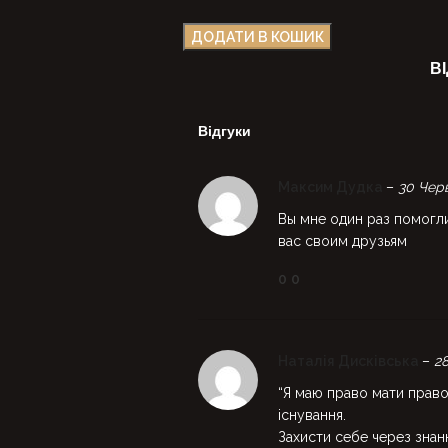
ДОДАТИ В КОШИК
ВІ
Відгуки
Максим Дудка
–
30 Черв
Вы мне один раз помогли
вас своим друзьям
0
0
Наталія Дисківська
–
28
“Я маю право мати прав
існування.
Захисти себе через знанн