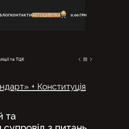
0
АВТОЦИВІЛКА
БЛОГ
КОНТАКТИ
0.00
ГРН
ліції та ТЦК
ндарт» + Конституція
й та
 супровід з питань