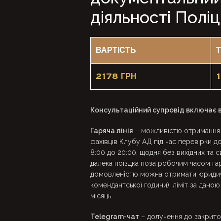
діяльності Поліц
ВАРТІСТЬ
Т
2178 ГРН
1
Консультаційний супровід включає в
Гаряча лінія
– можливістю отримання 
фахівців Клубу АД під час перевірки д
8:00 до 20:00, щодня без вихідних та
далека поїздка поза робочим часом гаря
домовленістю можна отримати юридичн
комендантської години), ліміт за дано
місяць.
Telegram-чат
– долучення до закрито