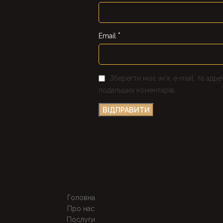
*
Email
Зберегти моє ім'я, e-mail, та адр
подальших коментарів.
Головна
Про нас
Послуги