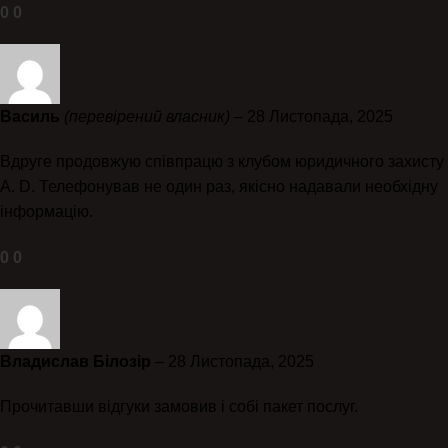
0
0
Василь
(перевірений власник)
–
28 Листопада, 2025
Вдруге продовжую співпрацю з клубом юридичного захисту
A. D. Телефонував не один раз, якісно надавали необхідну
інформацію.
0
0
Владислав Білозір
–
28 Листопада, 2025
Прочитавши відгуки замовив і собі пакет послуг.