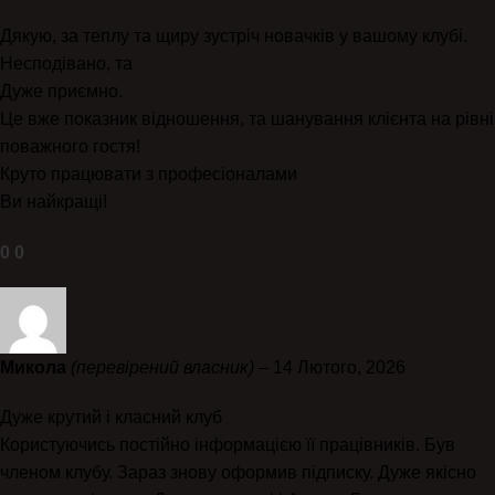
Дякую, за теплу та щиру зустріч новачків у вашому клубі.
Несподівано, та
Дуже приємно.
Це вже показник відношення, та шанування клієнта на рівні
поважного гостя!
Круто працювати з професіоналами
Ви найкращі!
0
0
Микола
(перевірений власник)
–
14 Лютого, 2026
Дуже крутий і класний клуб
Користуючись постійно інформацією її працівників. Був
членом клубу. Зараз знову оформив підписку. Дуже якісно