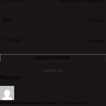
ТИП ПАКЕТУ
Пакет послуг «Стандарт»
ЦІНА
3000 грн
СТРОК ДІЇ
Пів року
ДОДАТИ В КОШИК
ВІДГУКИ (27)
Відгуки
Вячеслав
(перевірений власник)
–
5 Червня, 2026