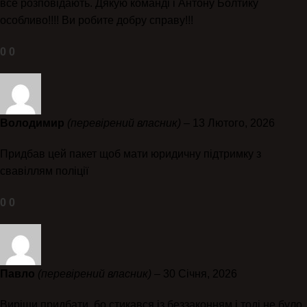
все розповідають. Дякую команді і Антону Болтику
особливо!!!! Ви робите добру справу!!!
0
0
Володимир
(перевірений власник)
–
13 Лютого, 2026
Придбав цей пакет щоб мати юридичну підтримку з
свавіллям поліції
0
0
Павло
(перевірений власник)
–
30 Січня, 2026
Виріши придбати, бо стикався із беззаконням і тоді не було