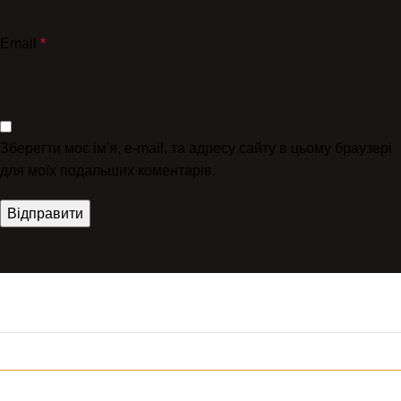
Email
*
Зберегти моє ім'я, e-mail, та адресу сайту в цьому браузері
для моїх подальших коментарів.
Клуб юридичного захисту водія