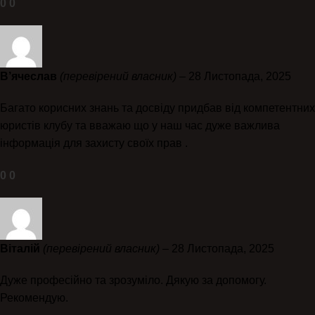
0
0
В’ячеслав
(перевірений власник)
–
28 Листопада, 2025
Багато корисних знань та досвіду придбав від компетентних
юристів клубу та вважаю що у наш час дуже важлива
інформація для захисту своїх прав .
0
0
Віталій
(перевірений власник)
–
28 Листопада, 2025
Дуже професійно та зрозуміло. Дякую за допомогу.
Рекомендую.