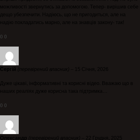
можливості звернутись за допомогою. Тепер- вирішив себе
дещо убезпечити. Надіюсь, що не пригодиться, але на
надію покладатись марно, але на знавців закону- так!
0
0
Сергій
(перевірений власник)
–
15 Січня, 2026
Дуже цікаві, інформативні та корисні відео. Вважаю що в
наших реаліях дуже корисна така підтримка…
0
0
Олександр
(перевірений власник)
–
22 Грудня, 2025