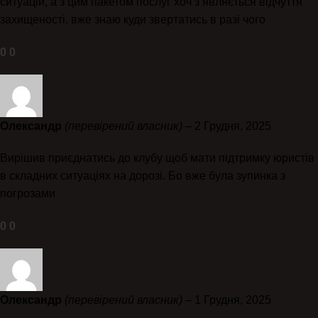
ситуацій, а з цим пакетом послуг хоч зʼявляється відчуття
захищеності, вже знаю куди звертатись в разі чого
0
0
Олександр
(перевірений власник)
–
2 Грудня, 2025
Вирішив приєднатись до клубу щоб мати підтримку юристів
в складних ситуаціях на дорозі. Бо вже була зупинка з
погрозами
0
0
Олександр
(перевірений власник)
–
1 Грудня, 2025