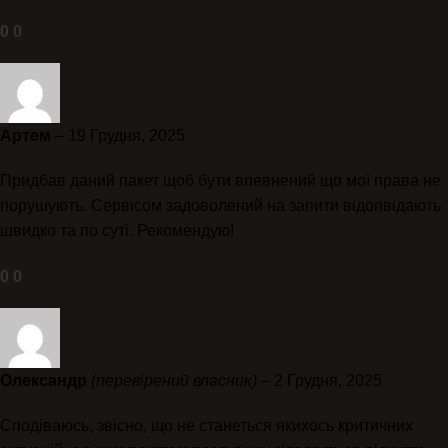
0
0
Артем
–
19 Грудня, 2025
Придбав даний пакет щоб бути впевнений що мої права не
порушують. Сервісом задоволений на запити відопвідають
швидко та по суті. Рекомендую!
0
0
Олександр
(перевірений власник)
–
2 Грудня, 2025
Сподіваюсь, звісно, що не станеться якихось критичних