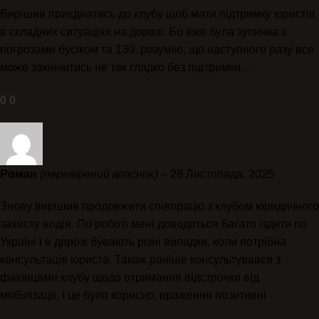
Вирішив приєднатись до клубу щоб мати підтримку юристів
в складних ситуаціях на дорозі. Бо вже була зупинка з
погрозами бусіком та 130, розумію, що наступного разу все
може закінчитись не так гладко без підтримки…
0
0
Роман
(перевірений власник)
–
28 Листопада, 2025
Знову вирішив продовжити співпрацю з клубом юридичного
захисту водія. По роботі мені доводиться багато їздити по
Україні і в дорозі бувають різні випадки, коли потрібна
консультація юриста. Також раніше консультувався з
фахівцями клубу щодо отримання відстрочки від
мобілізації, і це було корисно, враження позитивні