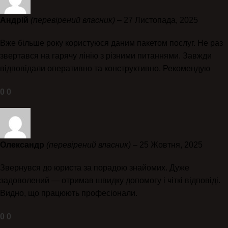
Андрій
(перевірений власник)
–
27 Листопада, 2025
Вже більше року користуюся даним пакетом послуг. Не раз
звертався на гарячу лінію з різними питаннями. Завжди
відповідали оперативно та конструктивно. Рекомендую
0
0
Олександр
(перевірений власник)
–
25 Жовтня, 2025
Звернувся до юриста за порадою знайомих. Дуже
задоволений — отримав швидку допомогу і чіткі відповіді.
Видно, що працюють професіонали.
0
0