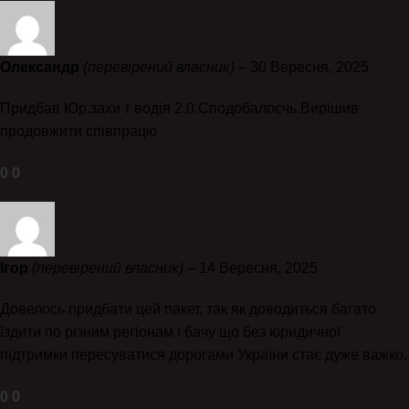
Олександр
(перевірений власник)
–
30 Вересня, 2025
Придбав Юр.захи т водія 2.0.Сподобалосчь.Вирішив
продовжити співпрацю
0
0
Ігор
(перевірений власник)
–
14 Вересня, 2025
Довелось придбати цей пакет, так як доводиться багато
їздити по різним регіонам і бачу що без юридичної
підтримки пересуватися дорогами України стає дуже важко.
0
0