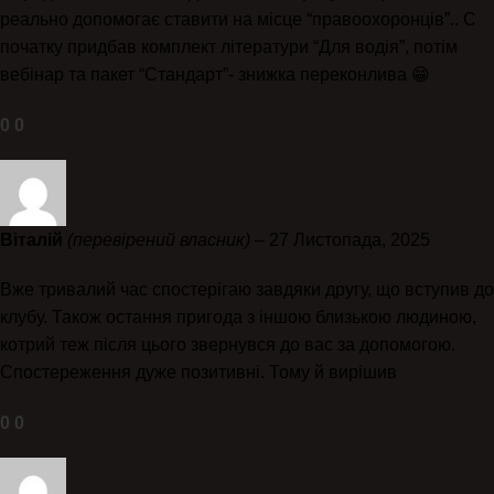
реально допомогає ставити на місце “правоохоронців”.. С
початку придбав комплект літератури “Для водія”, потім
вебінар та пакет “Стандарт”- знижка переконлива 😁
0
0
Віталій
(перевірений власник)
–
27 Листопада, 2025
Вже тривалий час спостерігаю завдяки другу, що вступив до
клубу. Також остання пригода з іншою близькою людиною,
котрий теж після цього звернувся до вас за допомогою.
Спостереження дуже позитивні. Тому й вирішив
0
0