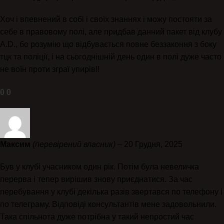
Хоч і впевнений в собі і своїх знаннях і можу постояти за
себе в правовому полі, але придбав данний пакет від клубу
A.D., бо розумію що відбувається повне беззаконня з боку
тцк та поліції, і на сьогоднішній день один в полі дуже часто
не воїн проти зграї упирів!!
0
0
Максим
(перевірений власник)
–
20 Грудня, 2025
Був у клубі учасником один рік. Потім була невеличка
перерва і тепер вирішив знову приєднатися. За час
перебування у клубі декілька разів звертався по телефону і
по телеграму. Відповіді консультантів мене задовольнили.
Така спільнота дуже потрібна у такий непростий час