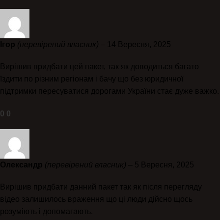
Ігор
(перевірений власник)
–
14 Вересня, 2025
Вирішив придбати цей пакет, так як доводиться багато
їздити по різним регіонам і бачу що без юридичної
підтримки пересуватися дорогами України стає дуже важко.
0
0
Олександр
(перевірений власник)
–
5 Вересня, 2025
Вирішив придбати данний пакет так як після перегляду
відео залишилось враження що ці люди дійсно щось
розуміють і допомагають.