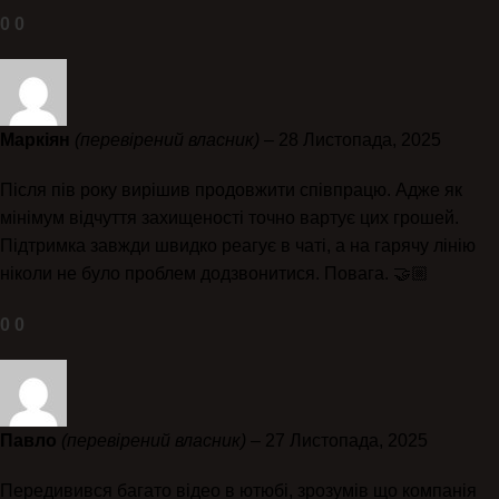
0
0
Маркіян
(перевірений власник)
–
28 Листопада, 2025
Після пів року вирішив продовжити співпрацю. Адже як
мінімум відчуття захищеності точно вартує цих грошей.
Підтримка завжди швидко реагує в чаті, а на гарячу лінію
ніколи не було проблем додзвонитися. Повага. 🤝🏼
0
0
Павло
(перевірений власник)
–
27 Листопада, 2025
Передивився багато відео в ютюбі, зрозумів що компанія