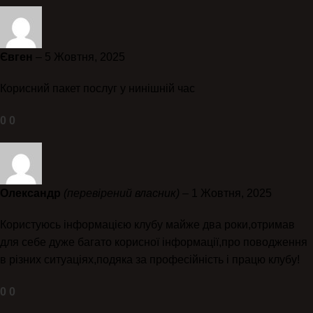
Євген
–
5 Жовтня, 2025
Корисний пакет послуг у нинішній час
0
0
Олександр
(перевірений власник)
–
1 Жовтня, 2025
Користуюсь інформацією клубу майже два роки,отримав
для себе дуже багато корисної інформації,про поводження
в різних ситуаціях,подяка за професійність і працю клубу!
0
0