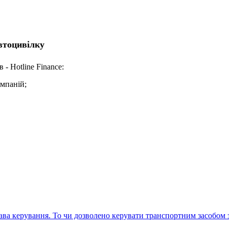
втоцивілку
- Hotline Finance:
омпаній;
ва керування. То чи дозволено керувати транспортним засобом з