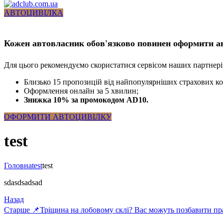
АВТОЦИВІЛКА
Кожен автовласник обов'язково повинен оформити а
Для цього рекомендуємо скористатися сервісом наших партнерів 
Близько 15 пропозицій від найпопулярніших страхових к
Оформлення онлайн за 5 хвилин;
Знижка 10% за промокодом AD10.
ОФОРМИТИ АВТОЦИВІЛКУ
test
Головна
test
test
sdasdsadsad
Назад
Старше
📌Тріщина на лобовому склі? Вас можуть позбавити пра