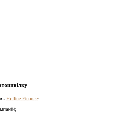
втоцивілку
в -
Hotline Finance
:
омпаній;