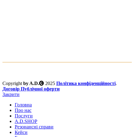
Клуб юридичного захисту
водія
Copyright
by A.D.
2025
Політика конфіденційності
.
Договір Публічної оферти
Закрити
Головна
Про нас
Послуги
A.D.SHOP
Резонансні справи
Кейси