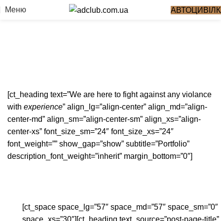
Finance & Banking
Меню
АВТОЦИВІЛК
Головна
Finance & Banking
Finance & Banking
[ct_heading text=”We are here to fight against any violance
with
experience
” align_lg=”align-center” align_md=”align-
center-md” align_sm=”align-center-sm” align_xs=”align-
center-xs” font_size_sm=”24″ font_size_xs=”24″
font_weight=”” show_gap=”show” subtitle=”Portfolio”
description_font_weight=”inherit” margin_bottom=”0″]
[ct_space space_lg=”57″ space_md=”57″ space_sm=”0″
space_xs=”30″][ct_heading text_source=”post-page-title”