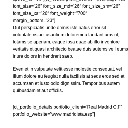
font_size=”26″ font_size_md=”26″ font_size_sm=”26″
font_size_xs=”26″ font_weight=”700″
margin_bottom=”23″]
Dut perspiciatis unde omnis iste natus error sit
voluptatems accusantium doloremqu laudantiums ut,
totams se aperiam, eaque ipsa quae ab illo inventore
veritatis et quasi architecto beatae duis autems vell eums
iriure dolors in hendrerit saep.
Eveniet in vulputate velit esse molestie consequat, vel
illum dolore eu feugiat nulla facilisis at seds eros sed et
accumsan et iusto odio dignissim. Temporibus autem
quibusdam et aut officiis.
[ct_portfolio_details portfolio_client=”Real Madrid C.F”
portfolio_website=”www.madridista.esp”]