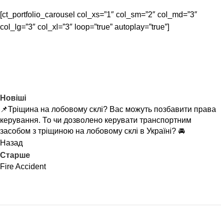
[ct_portfolio_carousel col_xs=”1″ col_sm=”2″ col_md=”3″
col_lg=”3″ col_xl=”3″ loop=”true” autoplay=”true”]
Новіші
📌Тріщина на лобовому склі? Вас можуть позбавити права
керування. То чи дозволено керувати транспортним
засобом з тріщиною на лобовому склі в Україні? 🚘
Назад
Старше
Fire Accident
Клуб юридичного захисту водія