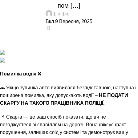
пом […]
фів фів
Вкл 9 Вересня, 2025
0
Помилка водія
❌
🚗 Якщо зупинка авто виявилася безпідставною, наступна і
поширена помилка, яку допускають водії –
НЕ ПОДАТИ
СКАРГУ НА ТАКОГО ПРАЦІВНИКА ПОЛІЦІЇ.
📌 Скарга — це ваш спосіб показати, що ви не
погоджуєтеся зі свавіллям на дорозі. Вона фіксує факт
порушення, залишає слід у системі та демонструє вашу