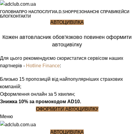
ГОЛОВНА
ПРО НАС
ПОСЛУГИ
A.D.SHOP
РЕЗОНАНСНІ СПРАВИ
КЕЙСИ
БЛОГ
КОНТАКТИ
АВТОЦИВІЛКА
Кожен автовласник обов'язково повинен оформити
автоцивілку
Для цього рекомендуємо скористатися сервісом наших
партнерів -
Hotline Finance
:
Близько 15 пропозицій від найпопулярніших страхових
компаній;
Оформлення онлайн за 5 хвилин;
Знижка 10% за промокодом AD10.
ОФОРМИТИ АВТОЦИВІЛКУ
Меню
АВТОЦИВІЛКА