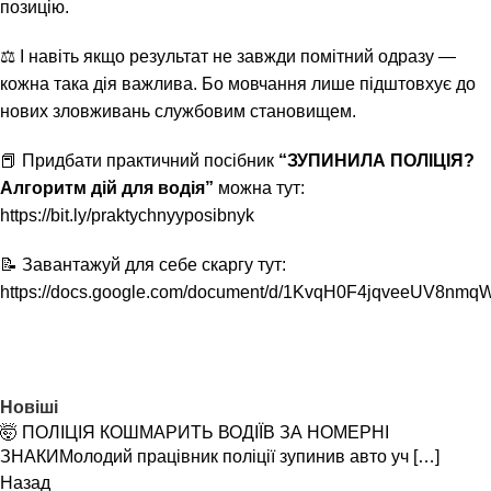
позицію.
⚖️ І навіть якщо результат не завжди помітний одразу —
кожна така дія важлива. Бо мовчання лише підштовхує до
нових зловживань службовим становищем.
📕 Придбати практичний посібник
“ЗУПИНИЛА ПОЛІЦІЯ?
Алгоритм дій для водія”
можна тут:
https://bit.ly/praktychnyyposibnyk
📝 Завантажуй для себе скаргу тут:
https://docs.google.com/document/d/1KvqH0F4jqveeUV8nm
Новіші
🤯 ПОЛІЦІЯ КОШМАРИТЬ ВОДІЇВ ЗА НОМЕРНІ
ЗНАКИМолодий працівник поліції зупинив авто уч […]
Назад