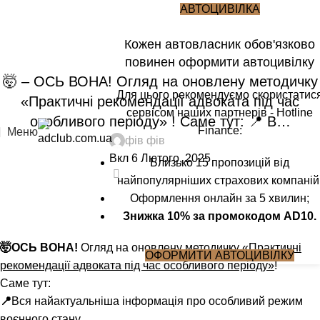
Блог
АВТОЦИВІЛКА
Кожен автовласник обов'язково
Головна
Блог
повинен оформити автоцивілку
БЛОГ
🤯 – ОСЬ ВОНА! Огляд на оновлену методичку
Для цього рекомендуємо скористатис
«Практичні рекомендації адвоката під час
сервісом наших партнерів - Hotline
особливого періоду» ! Саме тут: 📍 В…
Finance:
Меню
фів фів
Вкл 6 Лютого, 2025
Близько 15 пропозицій від
0
найпопулярніших страхових компаній
Оформлення онлайн за 5 хвилин;
Знижка 10% за промокодом AD10.
🤯
ОСЬ ВОНА!
Огляд на оновлену методичку
«Практичні
ОФОРМИТИ АВТОЦИВІЛКУ
рекомендації адвоката під час особливого періоду»
!
Саме тут:
📍
Вся найактуальніша інформація про особливий режим
воєнного стану