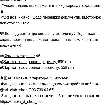
📍
Рекомендації, яких немає в інших джерелах- ексклюзивні
🔥
📍
Всі нові нюанси щодо перевірки документів, відстрочок і
повісток поштою
💬
Що ви думаєте про оновлену методичку? Поділіться
своїми враженнями в коментарях — нам важливо знати
вашу думку!
📖
Кількість сторінок:
96
💰
Вартість паперового формату:
699 грн
💰
Вартість електронного формату:
559 грн
👩🏻‍💻
Замовити літературу Ви можете:
📌
якщо є питання- менеджер допоможе зробити вибір
➡️
@ad_club_shop
(093 739 04 67)
📌
якщо точно знаєте чого хочете, бот вже чекає на вас
➡️
https://t.me/a_d_shop_bot