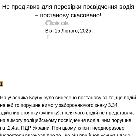
Не пред’явив для перевірки посвідчення водія
– постанову скасовано!
фів фів
Вкл 15 Лютого, 2025
0
1
На учасника Клубу було винесено постанову за те, що водій
начеб то порушив вимогу забороняючого знаку 3.34
здійснив стоянку (зупинку), після чого водій не представляє
на вимогу поліцейському посвідчення водія, чим порушив
п.п.2.4.а. ПДР України. При цьому, клієнт неодноразово
Інспектору вказував про те, що він прийшов усунути дане