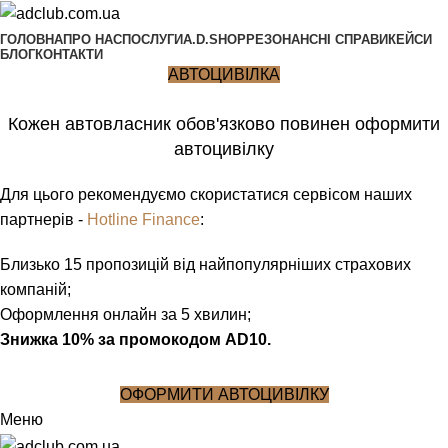
ГОЛОВНА
ПРО НАС
ПОСЛУГИ
A.D.SHOP
РЕЗОНАНСНІ СПРАВИ
КЕЙСИ
БЛОГ
КОНТАКТИ
АВТОЦИВІЛКА
Кожен автовласник обов'язково повинен оформити
автоцивілку
Для цього рекомендуємо скористатися сервісом наших
партнерів -
Hotline Finance
:
Близько 15 пропозицій від найпопулярніших страхових
компаній;
Оформлення онлайн за 5 хвилин;
Знижка 10% за промокодом AD10.
ОФОРМИТИ АВТОЦИВІЛКУ
Меню