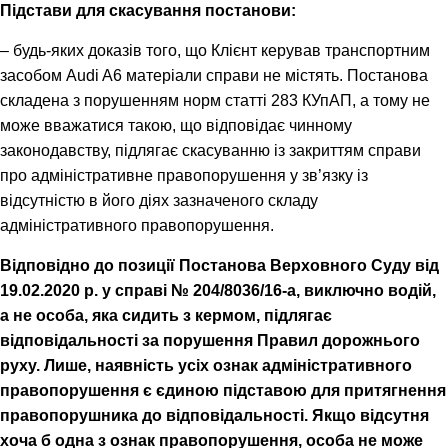
Підстави для скасування постанови:
–
будь-яких доказів того, що Клієнт керував транспортним
засобом Audi A6 матеріали справи не містять. Постанова
складена з порушенням норм статті 283 КУпАП, а тому не
може вважатися такою, що відповідає чинному
законодавству, підлягає скасуванню із закриттям справи
про адміністративне правопорушення у зв’язку із
відсутністю в його діях зазначеного складу
адміністративного правопорушення.
Відповідно до позиції
Постанова Верховного Суду від
19.02.2020 р. у справі № 204/8036/16-а
,
виключно водій,
а не особа, яка сидить з кермом, підлягає
відповідальності за порушення Правил дорожнього
руху. Лише, наявність усіх ознак адміністративного
правопорушення є єдиною підставою для притягнення
правопорушника до відповідальності. Якщо відсутня
хоча б одна з ознак правопорушення, особа не може