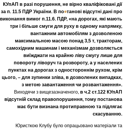
КУпАП в разі порушення, не вірно кваліфіковані дії
за п. 11.5 ПДР України. В постанові відсутні дані про
виконання вимог п.11.6. ПДР, «на дорогах, які мають
три і більше смуги для руху в одному напрямку,
вантажним автомобілям з дозволеною
максимальною масою понад 3,5 т, тракторам,
самохідним машинам і механізмам дозволяється
виїжджати на крайню ліву смугу лише для
повороту ліворуч та розвороту, а у населених
пунктах на дорогах з одностороннім рухом, крім
цього, – для зупинки зліва, в дозволених випадках,
з метою завантаження чи розвантаження».
Виходячи з вищезазначеного,
в ч.2 ст.122 КУпАП
відсутній склад правопорушення, тому постанова
має бути визнана
протиправною та підлягає
скасуванню.
Юристкою Клубу було опрацьовано матеріали та