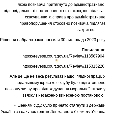
якою позивача притягнуто до адміністративної
відповідальності протиправною та такою, що підлягає
скасуванню, а справа про адміністративне
правопорушення стосовно позивача підлягає
закриттю.
Рішення набрало законної сили 30 листопада 2023 року
Посилання:
https://reyestr.court.gov.ua/Review/113587904
https://reyestr.court.gov.ua/Review/115315220
Але це ще не весь результат нашої плідної праці. У
подальшому юристкою клубу було підготовлено
позовну заяву про відшкодування моральної шкоди у
звязку з незаконно винесеною постановою.
Рішенням суду, було принято
стягнути з держави
Україна за рахунок коштів Державного бюджету Україна