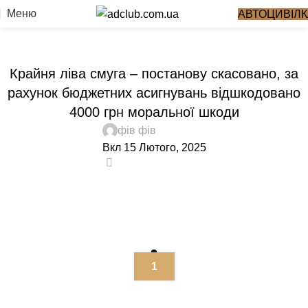
Блог
Меню
АВТОЦИВІЛК
Головна
Кейси
КЕЙСИ
Крайня ліва смуга – постанову скасовано, за
рахунок бюджетних асигнувань відшкодовано
4000 грн моральної шкоди
фів фів
Вкл 15 Лютого, 2025
0
1