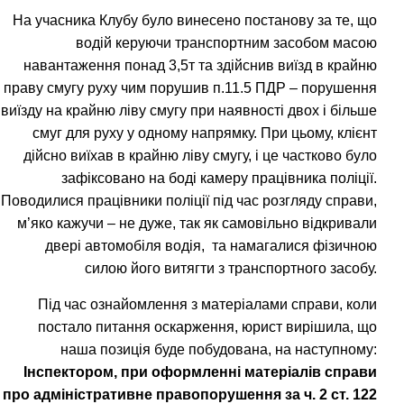
На учасника Клубу було винесено постанову за те, що
водій
керуючи транспортним засобом масою
навантаження понад 3,5т та здійснив виїзд в крайню
праву смугу руху чим порушив п.11.5 ПДР – порушення
виїзду на крайню ліву смугу при наявності двох і більше
смуг для руху у одному напрямку
. При цьому, клієнт
дійсно виїхав в крайню ліву смугу, і це частково було
зафіксовано на боді камеру працівника поліції.
Поводилися працівники поліції під час розгляду справи,
м’яко кажучи – не дуже, так як самовільно відкривали
двері автомобіля водія, та намагалися фізичною
силою його витягти з транспортного засобу.
Під час ознайомлення з матеріалами справи, коли
постало питання оскарження, юрист вирішила, що
наша позиція буде побудована, на наступному:
Інспектором, при оформленні матеріалів справи
про адміністративне правопорушення за ч. 2 ст. 122