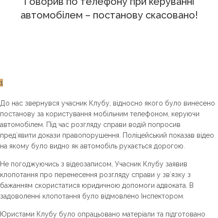
Говорив по телефону при керуванні
автомобілем – постанову скасовано!
1
До нас звернувся учасник Клубу, відносно якого було винесено
постанову за користування мобільним телефоном, керуючи
автомобілем. Під час розгляду справи водій попросив
предʼявити докази правопорушення. Поліцейський показав відео
на якому було видно як автомобіль рухається дорогою.
Не погоджуючись з відеозаписом, Учасник Клубу заявив
клопотання про перенесення розгляду справи у звʼязку з
бажанням скористатися
юридичною допомоги адвоката. В
задоволенні клопотання було відмовлено Інспектором.
Юристами Клубу було опрацьовано матеріали та підготовано