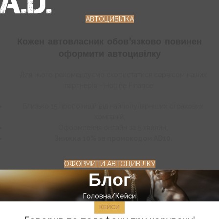
АВТОЦИВІЛКА
Кожен автовласник обов'язково повинен
оформити автоцивілку
Для цього рекомендуємо скористатися сервісом наших
партнерів - Hotline Finance:
Близько 15 пропозицій від найпопулярніших страхових
компаній;
Оформлення онлайн за 5 хвилин;
Знижка 10% за промокодом AD10.
ОФОРМИТИ АВТОЦИВІЛКУ
Блог
Головна
Кейси
КЕЙСИ