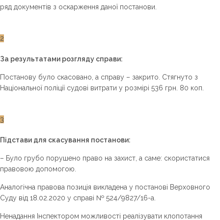
ряд документів з оскарження даної постанови.
2
За результатами розгляду справи:
Постанову було скасовано, а справу – закрито. Стягнуто з
Національної поліції судові витрати у розмірі 536 грн. 80 коп.
3
Підстави для скасування постанови:
– Було грубо порушено право на захист, а саме: скористатися
правовою допомогою.
Аналогічна правова позиція викладена у постанові Верховного
Суду від 18.02.2020 у справі № 524/9827/16-а.
Ненадання Інспектором можливості реалізувати клопотання