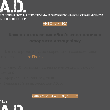
ГОЛОВНА
ПРО НАС
ПОСЛУГИ
A.D.SHOP
РЕЗОНАНСНІ СПРАВИ
КЕЙСИ
БЛОГ
КОНТАКТИ
АВТОЦИВІЛКА
Кожен автовласник обов'язково повинен
оформити автоцивілку
Для цього рекомендуємо скористатися сервісом наших
партнерів -
Hotline Finance
:
Близько 15 пропозицій від найпопулярніших страхових
компаній;
Оформлення онлайн за 5 хвилин;
Знижка 10% за промокодом AD10.
ОФОРМИТИ АВТОЦИВІЛКУ
Меню