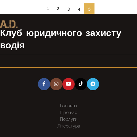
1
2
3
4
5
Клуб юридичного захисту
водія
Головна
Про нас
Послуги
Література