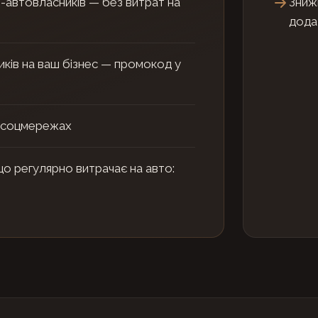
в-автовласників — без витрат на
Знижк
додат
ків на ваш бізнес — промокод у
х соцмережах
 регулярно витрачає на авто: