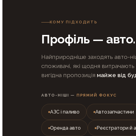
КОМУ ПІДХОДИТЬ
Профіль — авто
Найприродніше заходять авто-ніш
споживачі, які щодня витрачають 
вигідна пропозиція
майже від бу
АВТО-НІШІ —
ПРЯМИЙ ФОКУС
АЗС і паливо
Автозапчастини
Оренда авто
Реєстратори й 