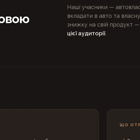
Наші учасники — автовласн
товою
вкладати в авто та власн
знижку на свій продукт 
цієї аудиторії
.
ЩО ОТ