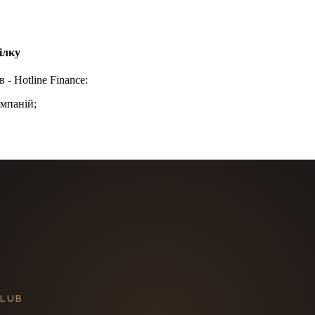
ілку
- Hotline Finance:
омпаній;
CLUB