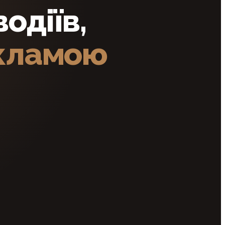
одіїв,
екламою