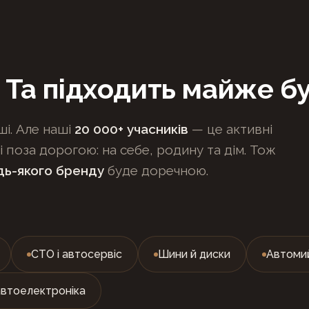
. Та підходить майже б
і. Але наші
20 000+ учасників
— це активні
і поза дорогою: на себе, родину та дім. Тож
дь-якого бренду
буде доречною.
СТО і автосервіс
Шини й диски
Автоми
автоелектроніка