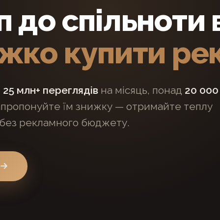
 до спільноти в
ажко купити р
,
25 млн+ переглядів
на місяць, понад
20 000
Запропонуйте їм знижку — отримайте теплу
 без рекламного бюджету.