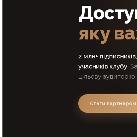
Доступ
яку в
2 млн+ підписників
учасників клубу
. 
цільову аудиторію
Стати партнером