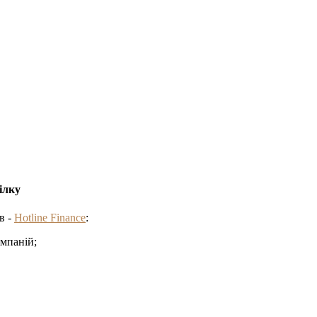
ілку
в -
Hotline Finance
:
омпаній;