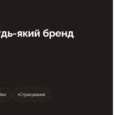
удь-який бренд
йки
Страхування